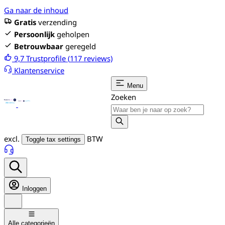
Ga naar de inhoud
Gratis
verzending
Persoonlijk
geholpen
Betrouwbaar
geregeld
9,7
Trustprofile (
117
reviews)
Klantenservice
Menu
Zoeken
excl.
BTW
Toggle tax settings
Inloggen
Alle categorieën