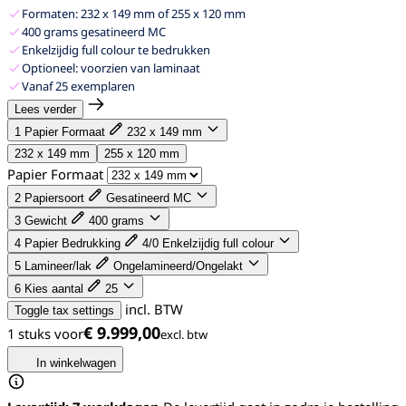
Formaten: 232 x 149 mm of 255 x 120 mm
400 grams gesatineerd MC
Enkelzijdig full colour te bedrukken
Optioneel: voorzien van laminaat
Vanaf 25 exemplaren
Lees verder
1
Papier Formaat
232 x 149 mm
232 x 149 mm
255 x 120 mm
Papier Formaat
2
Papiersoort
Gesatineerd MC
3
Gewicht
400 grams
4
Papier Bedrukking
4/0 Enkelzijdig full colour
5
Lamineer/lak
Ongelamineerd/Ongelakt
6
Kies aantal
25
incl. BTW
Toggle tax settings
€ 9.999,00
1 stuks voor
In winkelwagen