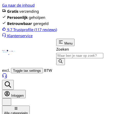
Ga naar de inhoud
Gratis
verzending
Persoonlijk
geholpen
Betrouwbaar
geregeld
9,7
Trustprofile (
117
reviews)
Klantenservice
Menu
Zoeken
excl.
BTW
Toggle tax settings
Inloggen
Alle categorieën