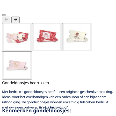
Gondeldoosjes bedrukken
Met bedrukte gondeldoosjes heeft u een originele geschenkverpakking.
Ideaal voor het overhandigen van een cadeaubon of een bijzondere
uitnodiging. De gondeldoosjes worden enkelzijdig full colour bedrukt
met uw eigen ontwerp.
Gratis bezorging!
Kenmerken gondeldoosjes: