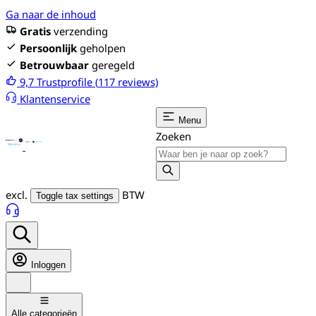
Ga naar de inhoud
Gratis
verzending
Persoonlijk
geholpen
Betrouwbaar
geregeld
9,7
Trustprofile (
117
reviews)
Klantenservice
Menu
Zoeken
excl.
BTW
Toggle tax settings
Inloggen
Alle categorieën