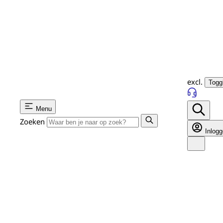
excl.
Toggl
Menu
Zoeken
Inlog