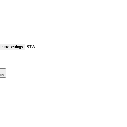
BTW
e tax settings
gen