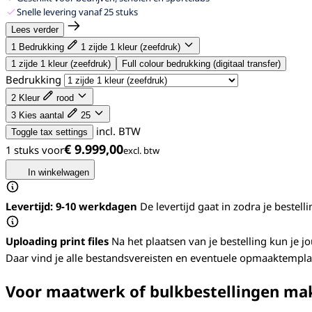
Snelle levering vanaf 25 stuks
Lees verder
1
Bedrukking
1 zijde 1 kleur (zeefdruk)
1 zijde 1 kleur (zeefdruk)
Full colour bedrukking (digitaal transfer)
Bedrukking
2
Kleur
rood
3
Kies aantal
25
incl. BTW
Toggle tax settings
€ 9.999,00
1 stuks voor
In winkelwagen
Levertijd: 9-10 werkdagen
De levertijd gaat in zodra je beste
Uploading print files
Na het plaatsen van je bestelling kun je 
Daar vind je alle bestandsvereisten en eventuele opmaaktemplat
Voor maatwerk of bulkbestellingen mak