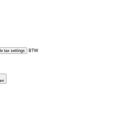
BTW
e tax settings
gen